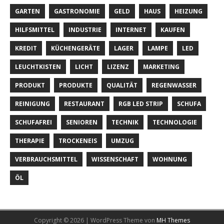
GARTEN
GASTRONOMIE
GELD
HAUS
HEIZUNG
HILFSMITTEL
INDUSTRIE
INTERNET
KAUFEN
KREDIT
KÜCHENGERÄTE
LAGER
LAMPE
LED
LEUCHTKISTEN
LICHT
LIZENZ
MARKETING
PRODUKT
PRODUKTE
QUALITÄT
REGENWASSER
REINIGUNG
RESTAURANT
RGB LED STRIP
SCHUFA
SCHUFAFREI
SENIOREN
TECHNIK
TECHNOLOGIE
THERAPIE
TROCKENEIS
UMZUG
VERBRAUCHSMITTEL
WISSENSCHAFT
WOHNUNG
ÖL
Copyright © 2026 | WordPress Theme von
MH Themes