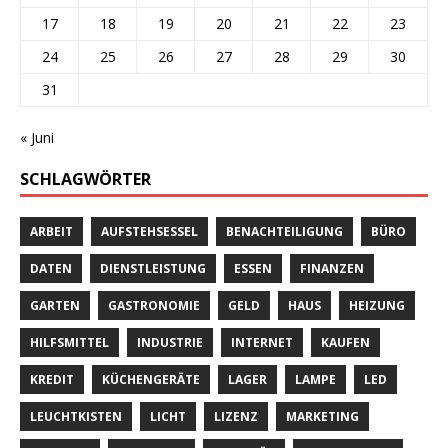
17
18
19
20
21
22
23
24
25
26
27
28
29
30
31
« Juni
SCHLAGWÖRTER
ARBEIT
AUFSTEHSESSEL
BENACHTEILIGUNG
BÜRO
DATEN
DIENSTLEISTUNG
ESSEN
FINANZEN
GARTEN
GASTRONOMIE
GELD
HAUS
HEIZUNG
HILFSMITTEL
INDUSTRIE
INTERNET
KAUFEN
KREDIT
KÜCHENGERÄTE
LAGER
LAMPE
LED
LEUCHTKISTEN
LICHT
LIZENZ
MARKETING