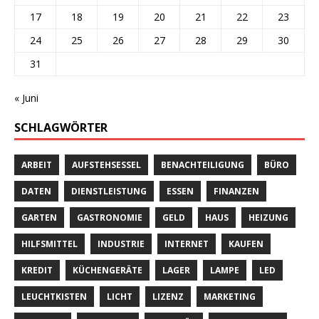
17
18
19
20
21
22
23
24
25
26
27
28
29
30
31
« Juni
SCHLAGWÖRTER
ARBEIT
AUFSTEHSESSEL
BENACHTEILIGUNG
BÜRO
DATEN
DIENSTLEISTUNG
ESSEN
FINANZEN
GARTEN
GASTRONOMIE
GELD
HAUS
HEIZUNG
HILFSMITTEL
INDUSTRIE
INTERNET
KAUFEN
KREDIT
KÜCHENGERÄTE
LAGER
LAMPE
LED
LEUCHTKISTEN
LICHT
LIZENZ
MARKETING