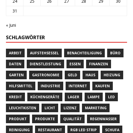
24
25
26
27
28
29
30
31
« Juni
SCHLAGWÖRTER
ARBEIT
AUFSTEHSESSEL
BENACHTEILIGUNG
BÜRO
DATEN
DIENSTLEISTUNG
ESSEN
FINANZEN
GARTEN
GASTRONOMIE
GELD
HAUS
HEIZUNG
HILFSMITTEL
INDUSTRIE
INTERNET
KAUFEN
KREDIT
KÜCHENGERÄTE
LAGER
LAMPE
LED
LEUCHTKISTEN
LICHT
LIZENZ
MARKETING
PRODUKT
PRODUKTE
QUALITÄT
REGENWASSER
REINIGUNG
RESTAURANT
RGB LED STRIP
SCHUFA