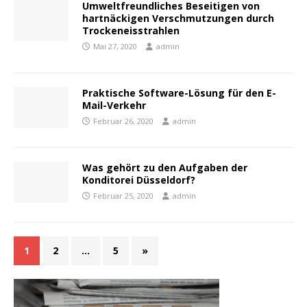
Umweltfreundliches Beseitigen von
hartnäckigen Verschmutzungen durch
Trockeneisstrahlen
Mai 27, 2020
admin
Praktische Software-Lösung für den E-
Mail-Verkehr
Februar 26, 2020
admin
Was gehört zu den Aufgaben der
Konditorei Düsseldorf?
Februar 25, 2020
admin
1
2
…
5
»