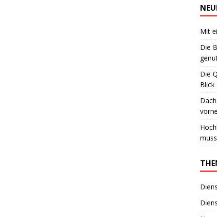
NEU
Mit e
Die B
genut
Die 
Blick
Dachs
vorn
Hoch
muss
THE
Diens
Diens