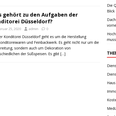
Die 
Blick
 gehört zu den Aufgaben der
Dachs
ditorei Düsseldorf?
vorn
bruar 25, 2020
admin
0
Hoch
er Konditorei Düsseldorf geht es um die Herstellung
muss
onditoreiwaren und Feinbackwerk. Es geht nicht nur um die
reitung, sondern auch um Dekoration von
THE
schiedlichen der Süßspeisen. Es gibt
[…]
Diens
Diens
Haus
Immo
Kost
Medi