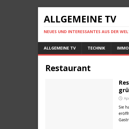
ALLGEMEINE TV
NEUES UND INTERESSANTES AUS DER WELT
ALLGEMEINE TV
TECHNIK
IMMO
Restaurant
Res
gr
Apr
Sie h
eröff
Gastr