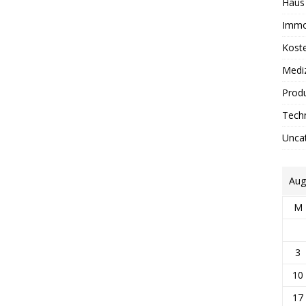
Haus
Immo
Kost
Medi
Prod
Tech
Unca
Aug
M
3
10
17