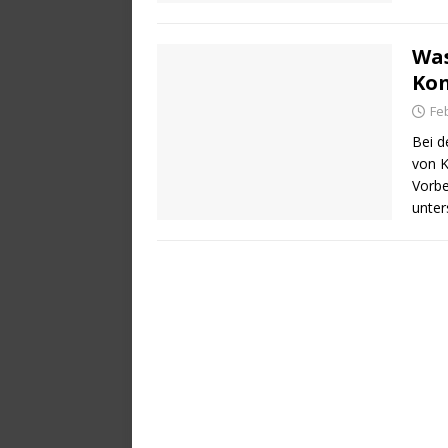
Was
Kon
Fe
Bei d
von K
Vorbe
unter