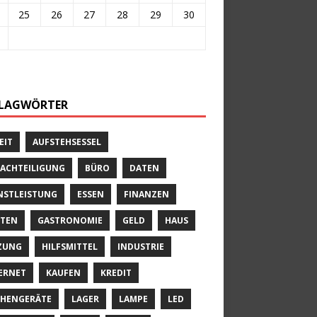
25
26
27
28
29
30
LAGWÖRTER
EIT
AUFSTEHSESSEL
ACHTEILIGUNG
BÜRO
DATEN
NSTLEISTUNG
ESSEN
FINANZEN
TEN
GASTRONOMIE
GELD
HAUS
ZUNG
HILFSMITTEL
INDUSTRIE
ERNET
KAUFEN
KREDIT
HENGERÄTE
LAGER
LAMPE
LED