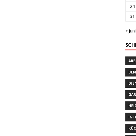
24
31
« Juni
SCH
ARB
BEN
DIE
GAR
HEI
INT
KÜC