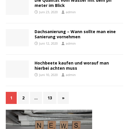
Die Qualität vom Wasser mit dem ph
meter im Blick
Juni 23, 2020
admin
Dachsanierung – Wann sollte man eine
Sanierung vornehmen
Juni 12, 2020
admin
Hochbeete kaufen und worauf man
hierbei achten muss
Juni 10, 2020
admin
1
2
…
13
»