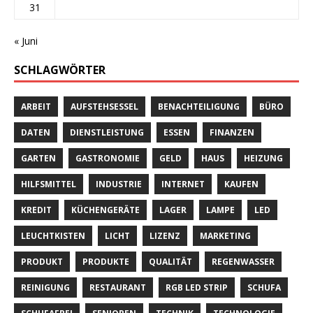
31
« Juni
SCHLAGWÖRTER
ARBEIT
AUFSTEHSESSEL
BENACHTEILIGUNG
BÜRO
DATEN
DIENSTLEISTUNG
ESSEN
FINANZEN
GARTEN
GASTRONOMIE
GELD
HAUS
HEIZUNG
HILFSMITTEL
INDUSTRIE
INTERNET
KAUFEN
KREDIT
KÜCHENGERÄTE
LAGER
LAMPE
LED
LEUCHTKISTEN
LICHT
LIZENZ
MARKETING
PRODUKT
PRODUKTE
QUALITÄT
REGENWASSER
REINIGUNG
RESTAURANT
RGB LED STRIP
SCHUFA