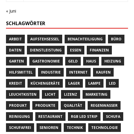
« Juni
SCHLAGWÖRTER
ARBEIT
AUFSTEHSESSEL
BENACHTEILIGUNG
BÜRO
DATEN
DIENSTLEISTUNG
ESSEN
FINANZEN
GARTEN
GASTRONOMIE
GELD
HAUS
HEIZUNG
HILFSMITTEL
INDUSTRIE
INTERNET
KAUFEN
KREDIT
KÜCHENGERÄTE
LAGER
LAMPE
LED
LEUCHTKISTEN
LICHT
LIZENZ
MARKETING
PRODUKT
PRODUKTE
QUALITÄT
REGENWASSER
REINIGUNG
RESTAURANT
RGB LED STRIP
SCHUFA
SCHUFAFREI
SENIOREN
TECHNIK
TECHNOLOGIE