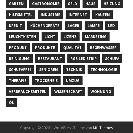
GARTEN
GASTRONOMIE
GELD
HAUS
HEIZUNG
HILFSMITTEL
INDUSTRIE
INTERNET
KAUFEN
KREDIT
KÜCHENGERÄTE
LAGER
LAMPE
LED
LEUCHTKISTEN
LICHT
LIZENZ
MARKETING
PRODUKT
PRODUKTE
QUALITÄT
REGENWASSER
REINIGUNG
RESTAURANT
RGB LED STRIP
SCHUFA
SCHUFAFREI
SENIOREN
TECHNIK
TECHNOLOGIE
THERAPIE
TROCKENEIS
UMZUG
VERBRAUCHSMITTEL
WISSENSCHAFT
WOHNUNG
ÖL
Copyright © 2026 | WordPress Theme von
MH Themes