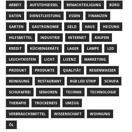
ARBEIT
AUFSTEHSESSEL
BENACHTEILIGUNG
BÜRO
DATEN
DIENSTLEISTUNG
ESSEN
FINANZEN
GARTEN
GASTRONOMIE
GELD
HAUS
HEIZUNG
HILFSMITTEL
INDUSTRIE
INTERNET
KAUFEN
KREDIT
KÜCHENGERÄTE
LAGER
LAMPE
LED
LEUCHTKISTEN
LICHT
LIZENZ
MARKETING
PRODUKT
PRODUKTE
QUALITÄT
REGENWASSER
REINIGUNG
RESTAURANT
RGB LED STRIP
SCHUFA
SCHUFAFREI
SENIOREN
TECHNIK
TECHNOLOGIE
THERAPIE
TROCKENEIS
UMZUG
VERBRAUCHSMITTEL
WISSENSCHAFT
WOHNUNG
ÖL