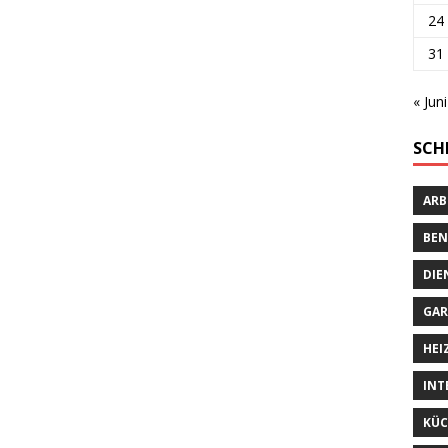
24
31
« Juni
SCH
ARB
BEN
DIE
GAR
HEI
INT
KÜC