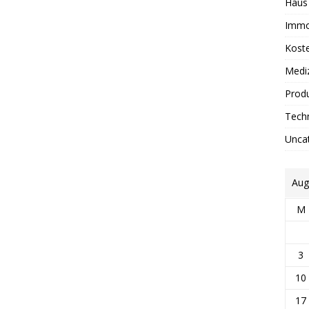
Haus
Immo
Kost
Medi
Prod
Tech
Unca
Aug
M
3
10
17