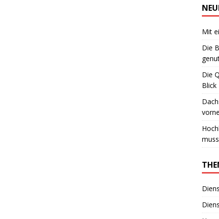
NEU
Mit e
Die B
genut
Die 
Blick
Dachs
vorn
Hoch
muss
THE
Diens
Diens