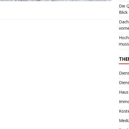
Die 
Blick
Dachs
vorn
Hoch
muss
THE
Diens
Diens
Haus
Immo
Kost
Medi