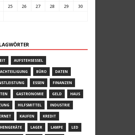
25
26
27
28
29
30
LAGWÖRTER
EIT
AUFSTEHSESSEL
ACHTEILIGUNG
BÜRO
DATEN
NSTLEISTUNG
ESSEN
FINANZEN
TEN
GASTRONOMIE
GELD
HAUS
ZUNG
HILFSMITTEL
INDUSTRIE
ERNET
KAUFEN
KREDIT
HENGERÄTE
LAGER
LAMPE
LED