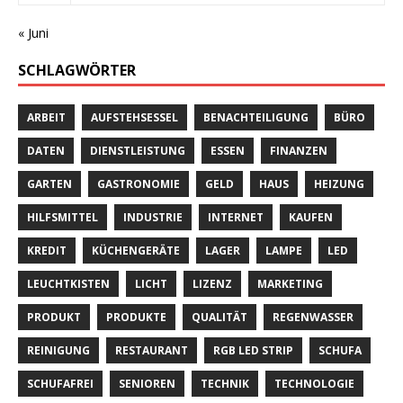
« Juni
SCHLAGWÖRTER
ARBEIT
AUFSTEHSESSEL
BENACHTEILIGUNG
BÜRO
DATEN
DIENSTLEISTUNG
ESSEN
FINANZEN
GARTEN
GASTRONOMIE
GELD
HAUS
HEIZUNG
HILFSMITTEL
INDUSTRIE
INTERNET
KAUFEN
KREDIT
KÜCHENGERÄTE
LAGER
LAMPE
LED
LEUCHTKISTEN
LICHT
LIZENZ
MARKETING
PRODUKT
PRODUKTE
QUALITÄT
REGENWASSER
REINIGUNG
RESTAURANT
RGB LED STRIP
SCHUFA
SCHUFAFREI
SENIOREN
TECHNIK
TECHNOLOGIE