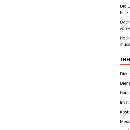
Die 
Blick
Dachs
vorn
Hoch
muss
THE
Diens
Diens
Haus
Immo
Kost
Medi