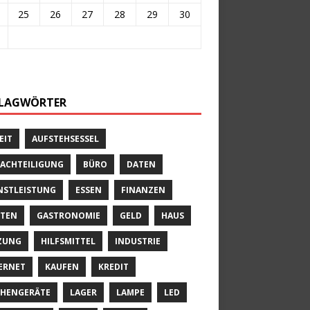
25
26
27
28
29
30
LAGWÖRTER
EIT
AUFSTEHSESSEL
ACHTEILIGUNG
BÜRO
DATEN
NSTLEISTUNG
ESSEN
FINANZEN
TEN
GASTRONOMIE
GELD
HAUS
ZUNG
HILFSMITTEL
INDUSTRIE
ERNET
KAUFEN
KREDIT
HENGERÄTE
LAGER
LAMPE
LED