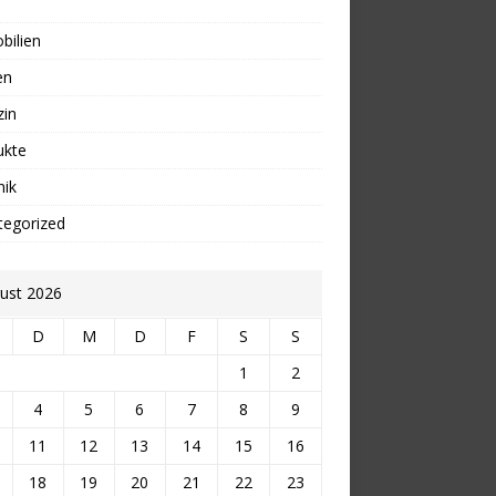
bilien
en
zin
ukte
nik
tegorized
ust 2026
D
M
D
F
S
S
1
2
4
5
6
7
8
9
11
12
13
14
15
16
18
19
20
21
22
23