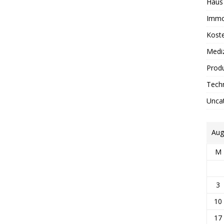
Haus
Immo
Kost
Medi
Prod
Tech
Unca
Aug
M
3
10
17