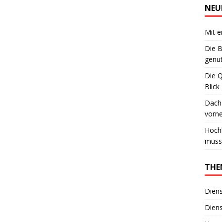
NEU
Mit e
Die B
genut
Die 
Blick
Dachs
vorn
Hoch
muss
THE
Diens
Diens