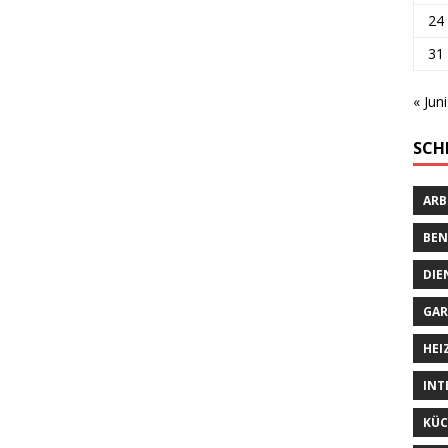
24
31
« Juni
SCH
ARB
BEN
DIE
GAR
HEI
INT
KÜC