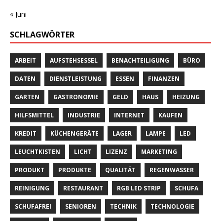
« Juni
SCHLAGWÖRTER
ARBEIT
AUFSTEHSESSEL
BENACHTEILIGUNG
BÜRO
DATEN
DIENSTLEISTUNG
ESSEN
FINANZEN
GARTEN
GASTRONOMIE
GELD
HAUS
HEIZUNG
HILFSMITTEL
INDUSTRIE
INTERNET
KAUFEN
KREDIT
KÜCHENGERÄTE
LAGER
LAMPE
LED
LEUCHTKISTEN
LICHT
LIZENZ
MARKETING
PRODUKT
PRODUKTE
QUALITÄT
REGENWASSER
REINIGUNG
RESTAURANT
RGB LED STRIP
SCHUFA
SCHUFAFREI
SENIOREN
TECHNIK
TECHNOLOGIE