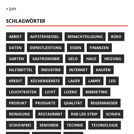
« Juni
SCHLAGWÖRTER
ARBEIT
AUFSTEHSESSEL
BENACHTEILIGUNG
BÜRO
DATEN
DIENSTLEISTUNG
ESSEN
FINANZEN
GARTEN
GASTRONOMIE
GELD
HAUS
HEIZUNG
HILFSMITTEL
INDUSTRIE
INTERNET
KAUFEN
KREDIT
KÜCHENGERÄTE
LAGER
LAMPE
LED
LEUCHTKISTEN
LICHT
LIZENZ
MARKETING
PRODUKT
PRODUKTE
QUALITÄT
REGENWASSER
REINIGUNG
RESTAURANT
RGB LED STRIP
SCHUFA
SCHUFAFREI
SENIOREN
TECHNIK
TECHNOLOGIE