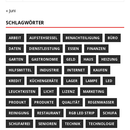
« Juni
SCHLAGWÖRTER
ARBEIT
AUFSTEHSESSEL
BENACHTEILIGUNG
BÜRO
DATEN
DIENSTLEISTUNG
ESSEN
FINANZEN
GARTEN
GASTRONOMIE
GELD
HAUS
HEIZUNG
HILFSMITTEL
INDUSTRIE
INTERNET
KAUFEN
KREDIT
KÜCHENGERÄTE
LAGER
LAMPE
LED
LEUCHTKISTEN
LICHT
LIZENZ
MARKETING
PRODUKT
PRODUKTE
QUALITÄT
REGENWASSER
REINIGUNG
RESTAURANT
RGB LED STRIP
SCHUFA
SCHUFAFREI
SENIOREN
TECHNIK
TECHNOLOGIE