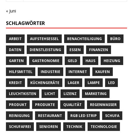
« Juni
SCHLAGWÖRTER
ARBEIT
AUFSTEHSESSEL
BENACHTEILIGUNG
BÜRO
DATEN
DIENSTLEISTUNG
ESSEN
FINANZEN
GARTEN
GASTRONOMIE
GELD
HAUS
HEIZUNG
HILFSMITTEL
INDUSTRIE
INTERNET
KAUFEN
KREDIT
KÜCHENGERÄTE
LAGER
LAMPE
LED
LEUCHTKISTEN
LICHT
LIZENZ
MARKETING
PRODUKT
PRODUKTE
QUALITÄT
REGENWASSER
REINIGUNG
RESTAURANT
RGB LED STRIP
SCHUFA
SCHUFAFREI
SENIOREN
TECHNIK
TECHNOLOGIE