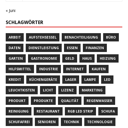
« Juni
SCHLAGWÖRTER
ARBEIT
AUFSTEHSESSEL
BENACHTEILIGUNG
BÜRO
DATEN
DIENSTLEISTUNG
ESSEN
FINANZEN
GARTEN
GASTRONOMIE
GELD
HAUS
HEIZUNG
HILFSMITTEL
INDUSTRIE
INTERNET
KAUFEN
KREDIT
KÜCHENGERÄTE
LAGER
LAMPE
LED
LEUCHTKISTEN
LICHT
LIZENZ
MARKETING
PRODUKT
PRODUKTE
QUALITÄT
REGENWASSER
REINIGUNG
RESTAURANT
RGB LED STRIP
SCHUFA
SCHUFAFREI
SENIOREN
TECHNIK
TECHNOLOGIE