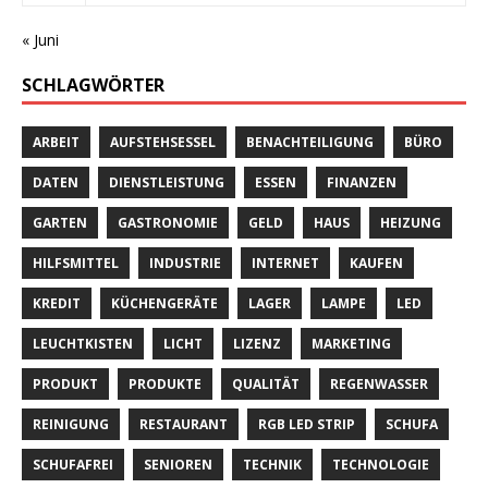
« Juni
SCHLAGWÖRTER
ARBEIT
AUFSTEHSESSEL
BENACHTEILIGUNG
BÜRO
DATEN
DIENSTLEISTUNG
ESSEN
FINANZEN
GARTEN
GASTRONOMIE
GELD
HAUS
HEIZUNG
HILFSMITTEL
INDUSTRIE
INTERNET
KAUFEN
KREDIT
KÜCHENGERÄTE
LAGER
LAMPE
LED
LEUCHTKISTEN
LICHT
LIZENZ
MARKETING
PRODUKT
PRODUKTE
QUALITÄT
REGENWASSER
REINIGUNG
RESTAURANT
RGB LED STRIP
SCHUFA
SCHUFAFREI
SENIOREN
TECHNIK
TECHNOLOGIE