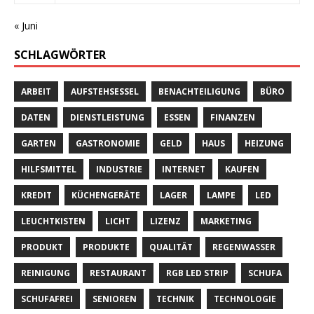
« Juni
SCHLAGWÖRTER
ARBEIT
AUFSTEHSESSEL
BENACHTEILIGUNG
BÜRO
DATEN
DIENSTLEISTUNG
ESSEN
FINANZEN
GARTEN
GASTRONOMIE
GELD
HAUS
HEIZUNG
HILFSMITTEL
INDUSTRIE
INTERNET
KAUFEN
KREDIT
KÜCHENGERÄTE
LAGER
LAMPE
LED
LEUCHTKISTEN
LICHT
LIZENZ
MARKETING
PRODUKT
PRODUKTE
QUALITÄT
REGENWASSER
REINIGUNG
RESTAURANT
RGB LED STRIP
SCHUFA
SCHUFAFREI
SENIOREN
TECHNIK
TECHNOLOGIE