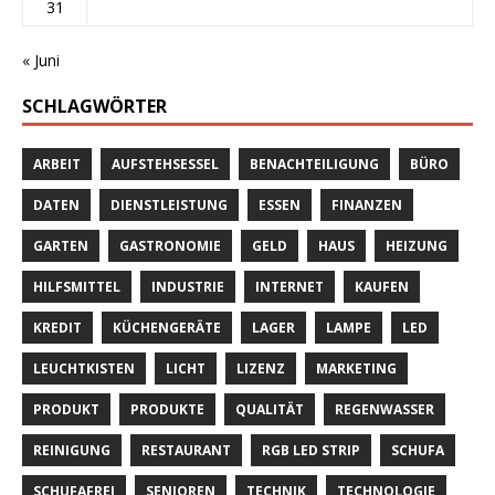
31
« Juni
SCHLAGWÖRTER
ARBEIT
AUFSTEHSESSEL
BENACHTEILIGUNG
BÜRO
DATEN
DIENSTLEISTUNG
ESSEN
FINANZEN
GARTEN
GASTRONOMIE
GELD
HAUS
HEIZUNG
HILFSMITTEL
INDUSTRIE
INTERNET
KAUFEN
KREDIT
KÜCHENGERÄTE
LAGER
LAMPE
LED
LEUCHTKISTEN
LICHT
LIZENZ
MARKETING
PRODUKT
PRODUKTE
QUALITÄT
REGENWASSER
REINIGUNG
RESTAURANT
RGB LED STRIP
SCHUFA
SCHUFAFREI
SENIOREN
TECHNIK
TECHNOLOGIE