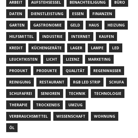
ARBEIT
AUFSTEHSESSEL
BENACHTEILIGUNG
BÜRO
DATEN
DIENSTLEISTUNG
ESSEN
FINANZEN
GARTEN
GASTRONOMIE
GELD
HAUS
HEIZUNG
HILFSMITTEL
INDUSTRIE
INTERNET
KAUFEN
KREDIT
KÜCHENGERÄTE
LAGER
LAMPE
LED
LEUCHTKISTEN
LICHT
LIZENZ
MARKETING
PRODUKT
PRODUKTE
QUALITÄT
REGENWASSER
REINIGUNG
RESTAURANT
RGB LED STRIP
SCHUFA
SCHUFAFREI
SENIOREN
TECHNIK
TECHNOLOGIE
THERAPIE
TROCKENEIS
UMZUG
VERBRAUCHSMITTEL
WISSENSCHAFT
WOHNUNG
ÖL