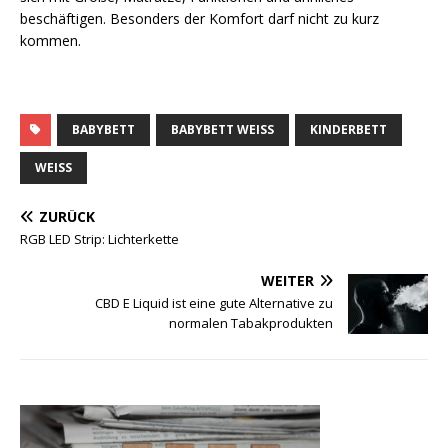
beschäftigen. Besonders der Komfort darf nicht zu kurz
kommen.
BABYBETT
BABYBETT WEISS
KINDERBETT
WEISS
ZURÜCK
RGB LED Strip: Lichterkette
WEITER
CBD E Liquid ist eine gute Alternative zu
normalen Tabakprodukten