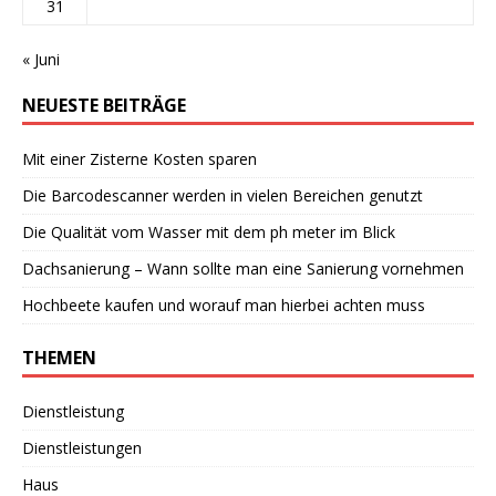
31
« Juni
NEUESTE BEITRÄGE
Mit einer Zisterne Kosten sparen
Die Barcodescanner werden in vielen Bereichen genutzt
Die Qualität vom Wasser mit dem ph meter im Blick
Dachsanierung – Wann sollte man eine Sanierung vornehmen
Hochbeete kaufen und worauf man hierbei achten muss
THEMEN
Dienstleistung
Dienstleistungen
Haus