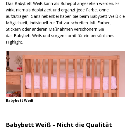
Das Babybett Weiß kann als Ruhepol angesehen werden. Es
wirkt niemals deplatziert und ergänzt jede Farbe, ohne
aufzutragen. Ganz nebenbei haben Sie beim Babybett Weiß die
Möglichkeit, individuell zur Tat zur schreiten. Mit Farben,
Stickern oder anderen Maßnahmen verschönern Sie
das Babybett Weiß und sorgen somit für ein persönliches
Highlight.
Babybett Weiß
Babybett Weiß – Nicht die Qualität