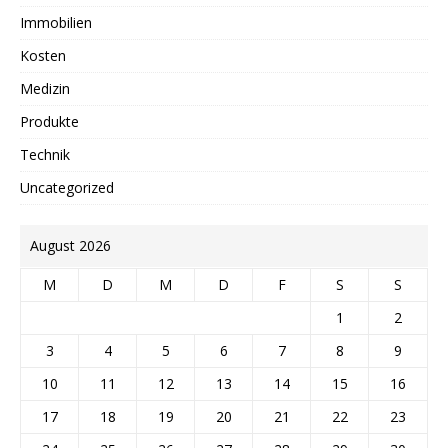
Immobilien
Kosten
Medizin
Produkte
Technik
Uncategorized
August 2026
M
D
M
D
F
S
S
1
2
3
4
5
6
7
8
9
10
11
12
13
14
15
16
17
18
19
20
21
22
23