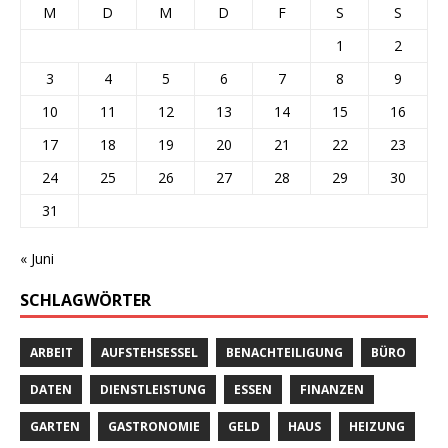
M
D
M
D
F
S
S
1
2
3
4
5
6
7
8
9
10
11
12
13
14
15
16
17
18
19
20
21
22
23
24
25
26
27
28
29
30
31
« Juni
SCHLAGWÖRTER
ARBEIT
AUFSTEHSESSEL
BENACHTEILIGUNG
BÜRO
DATEN
DIENSTLEISTUNG
ESSEN
FINANZEN
GARTEN
GASTRONOMIE
GELD
HAUS
HEIZUNG