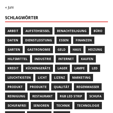
« Juni
SCHLAGWÖRTER
ARBEIT
AUFSTEHSESSEL
BENACHTEILIGUNG
BÜRO
DATEN
DIENSTLEISTUNG
ESSEN
FINANZEN
GARTEN
GASTRONOMIE
GELD
HAUS
HEIZUNG
HILFSMITTEL
INDUSTRIE
INTERNET
KAUFEN
KREDIT
KÜCHENGERÄTE
LAGER
LAMPE
LED
LEUCHTKISTEN
LICHT
LIZENZ
MARKETING
PRODUKT
PRODUKTE
QUALITÄT
REGENWASSER
REINIGUNG
RESTAURANT
RGB LED STRIP
SCHUFA
SCHUFAFREI
SENIOREN
TECHNIK
TECHNOLOGIE