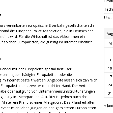
Prod
Tech
e
Unca
mals vereinbarten europäische Eisenbahngesellschaften die
stand die European Pallet Association, die in Deutschland
Aug
eführt wird. Für die Wirtschaft ist das Abkommen ein
f solchen Europaletten, die günstig im Internet erhältlich
M
n
3
10
ndel mit der Europalette spezialisiert. Der
esserung beschädigter Europaletten oder die
17
im Internet bestellt werden. Angebote lassen sich zahlreich
24
 Europaletten aus zweiter oder dritter Hand. Der Vertrieb
abe oder aufgrund von Unternehmensumstrukturierungen.
31
günstig im Mehrpack an. Attraktiv ist jedoch auch das
s Mieter ein Pfand zu einer Mietgebühr. Das Pfand erhalten
« Juni
 eventueller Schädigungen an den gemieteten Europaletten.