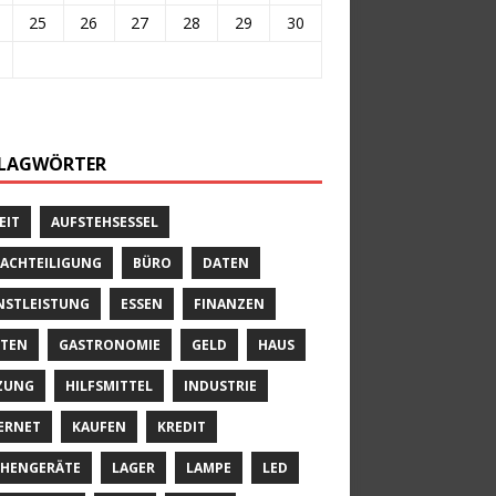
25
26
27
28
29
30
LAGWÖRTER
EIT
AUFSTEHSESSEL
ACHTEILIGUNG
BÜRO
DATEN
NSTLEISTUNG
ESSEN
FINANZEN
TEN
GASTRONOMIE
GELD
HAUS
ZUNG
HILFSMITTEL
INDUSTRIE
ERNET
KAUFEN
KREDIT
HENGERÄTE
LAGER
LAMPE
LED