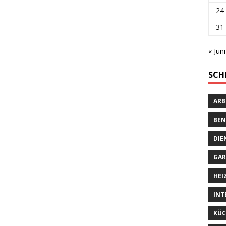
24
31
« Juni
SCH
ARB
BEN
DIE
GAR
HEI
INT
KÜC