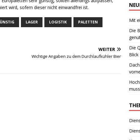
ropaletten sehr günstig, sollten allerdings aufpassen,
NEU
t wird, sofern dieser nicht einwandfrei ist.
Mit e
ÜNSTIG
LAGER
LOGISTIK
PALETTEN
Die B
genut
Die 
WEITER
Blick
Wichtige Angaben zu dem Durchlaufkühler Bier
Dachs
vorn
Hoch
muss
THE
Diens
Diens