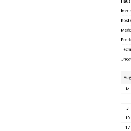
Haus
Immo
Kost
Medi
Prod
Tech
Unca
Aug
M
3
10
17