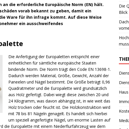
 an die erforderliche Europäische Norm (EN) hält.
Die 
sschäden vorab bekannt zu geben, damit ein
Blick
die Ware für ihn infrage kommt. Auf diese Weise
Dachs
Abnehmer ein ausschweifendes
vorn
Hoch
palette
muss
Die Anfertigung der Europaletten entspricht einer
THE
einheitlichen für sämtliche europäische Staaten
bindende Norm. Die Norm trägt den Code EN 13698-1.
Diens
Dadurch werden Material, Größe, Gewicht, Anzahl der
Paneelen und Nägel bestimmt. Die Größe beträgt 0,96
Diens
Quadratmeter und die Europalette wird grundsätzlich
Haus
aus Holz gefertigt. Dabei wiegt diese zwischen 20 und
24 Kilogramm, was davon abhängig ist, in wie weit das
Immo
Holz trocken oder feucht ist. Die Holzkonstruktion wird
Kost
mit 78 bis 81 Nägeln genagelt. Es handelt sich hierbei
um speziell angefertigte Nägel, um enorme Lasten auf
Medi
wird die Europalette mit einem Niederflurfahrzeug wie dem