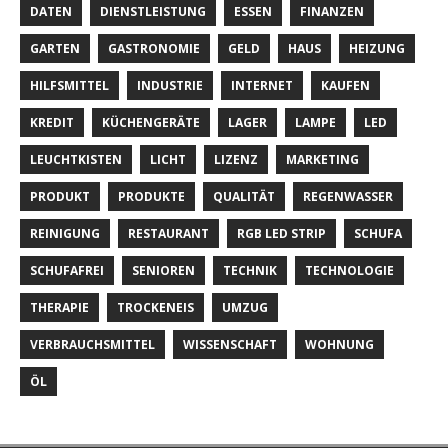
DATEN
DIENSTLEISTUNG
ESSEN
FINANZEN
GARTEN
GASTRONOMIE
GELD
HAUS
HEIZUNG
HILFSMITTEL
INDUSTRIE
INTERNET
KAUFEN
KREDIT
KÜCHENGERÄTE
LAGER
LAMPE
LED
LEUCHTKISTEN
LICHT
LIZENZ
MARKETING
PRODUKT
PRODUKTE
QUALITÄT
REGENWASSER
REINIGUNG
RESTAURANT
RGB LED STRIP
SCHUFA
SCHUFAFREI
SENIOREN
TECHNIK
TECHNOLOGIE
THERAPIE
TROCKENEIS
UMZUG
VERBRAUCHSMITTEL
WISSENSCHAFT
WOHNUNG
ÖL