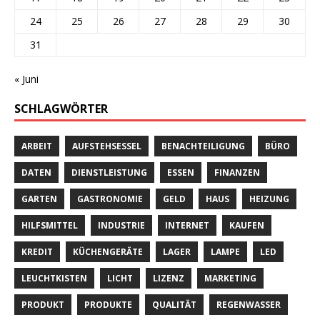
24
25
26
27
28
29
30
31
« Juni
SCHLAGWÖRTER
ARBEIT
AUFSTEHSESSEL
BENACHTEILIGUNG
BÜRO
DATEN
DIENSTLEISTUNG
ESSEN
FINANZEN
GARTEN
GASTRONOMIE
GELD
HAUS
HEIZUNG
HILFSMITTEL
INDUSTRIE
INTERNET
KAUFEN
KREDIT
KÜCHENGERÄTE
LAGER
LAMPE
LED
LEUCHTKISTEN
LICHT
LIZENZ
MARKETING
PRODUKT
PRODUKTE
QUALITÄT
REGENWASSER