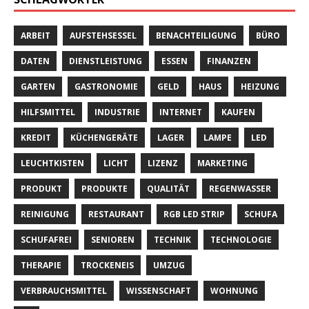
ARBEIT
AUFSTEHSESSEL
BENACHTEILIGUNG
BÜRO
DATEN
DIENSTLEISTUNG
ESSEN
FINANZEN
GARTEN
GASTRONOMIE
GELD
HAUS
HEIZUNG
HILFSMITTEL
INDUSTRIE
INTERNET
KAUFEN
KREDIT
KÜCHENGERÄTE
LAGER
LAMPE
LED
LEUCHTKISTEN
LICHT
LIZENZ
MARKETING
PRODUKT
PRODUKTE
QUALITÄT
REGENWASSER
REINIGUNG
RESTAURANT
RGB LED STRIP
SCHUFA
SCHUFAFREI
SENIOREN
TECHNIK
TECHNOLOGIE
THERAPIE
TROCKENEIS
UMZUG
VERBRAUCHSMITTEL
WISSENSCHAFT
WOHNUNG