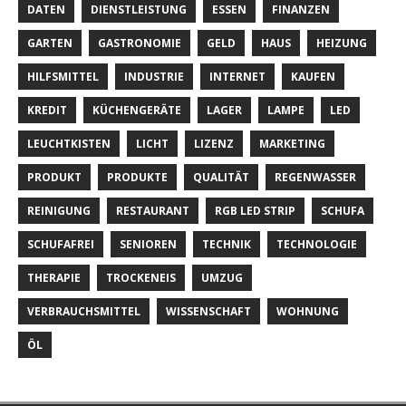
DATEN
DIENSTLEISTUNG
ESSEN
FINANZEN
GARTEN
GASTRONOMIE
GELD
HAUS
HEIZUNG
HILFSMITTEL
INDUSTRIE
INTERNET
KAUFEN
KREDIT
KÜCHENGERÄTE
LAGER
LAMPE
LED
LEUCHTKISTEN
LICHT
LIZENZ
MARKETING
PRODUKT
PRODUKTE
QUALITÄT
REGENWASSER
REINIGUNG
RESTAURANT
RGB LED STRIP
SCHUFA
SCHUFAFREI
SENIOREN
TECHNIK
TECHNOLOGIE
THERAPIE
TROCKENEIS
UMZUG
VERBRAUCHSMITTEL
WISSENSCHAFT
WOHNUNG
ÖL